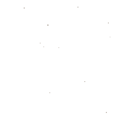
分享至：
上一篇
北美团队造访波兰，共同激发赛博朋克2创
作灵感
下一篇
风光不再！EA预测《APEX英雄》收入将大
幅下降