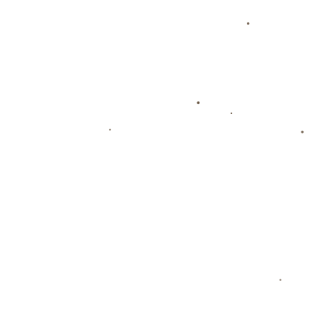
网站
关于赏金女
服务
团队
新闻
联系
首页
王电子
优势
介绍
资讯
我们