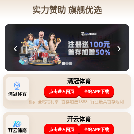
新闻资讯
网站首页
新闻资讯