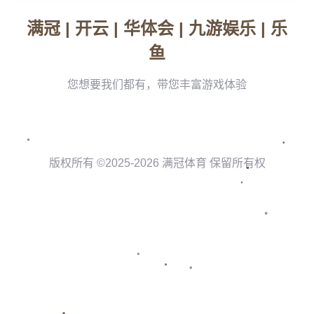
为影响玩家决策的重要因素。在这个过程中，“创造性”和
“逻辑思维”的结合被贯穿始终，让许多关于现实技术应用
的问题迎刃而解。
例如，对于策略模拟类爱好者来说，《Factorio》是一款
展示工业革命及创新产品如何通过机器一站式完成而赢得
众多粉丝拥戴的平台。此类作品引导我们理解高度发达社
会可能带来的冲击，同时赋予用户主动打造奇迹之旅所需
条件。这种具有启发性的玩法，使大众对自我价值提升充
满希冀。