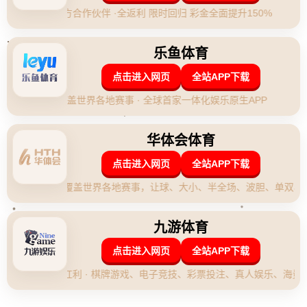
STEAM全新游戏节登场！畅享自动化乐趣
by admin
2026-05-04T10:29:25+08:00
在数字化和技术进步的浪潮中，电子游戏不仅仅是娱乐，
它们更是体验与探索未来科技的一扇窗户。当下，Steam
全新主题游戏节——“感受自动化的魅力”强势来袭，为全
球玩家奉上了一场关于“自动化”的视觉、听觉盛宴。
深度探讨 自动化中的艺术与科学
本次Steam游戏节以*“自动化”*为核心，不仅涵盖了各种
类型的合成器械和智能设计，还让玩家亲身体验如何利用
高科技优化生产流线。无论是在复杂机械背后的数学算法
还是制作物品流水线上关键步骤之间进行选择，这些都成