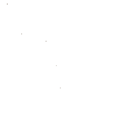
新闻资讯
联系我们
NEVER MISS NEWS