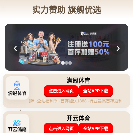
新闻资讯
网站首页
新闻资讯