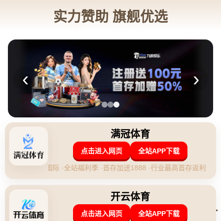
新闻资讯
网站首页
新闻资讯