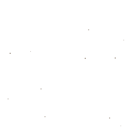
关于赏金女王电子
服务优势
团队介绍
新闻资讯
联系我们