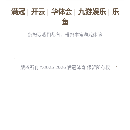
电影中的一个重要里程碑。然而，随着市场变化以及观众
口味趋向多样化，这一品牌影响力逐渐减弱。在此背景下
推出以《十三号星期五》为主题开发的新内容，不仅是一
种传承，更意在开启全新篇章，让沉睡已久的黑暗传奇重
振光彩。
此次推出的是一款官方授权衍生品，它可能包括实体模
型、游戏互动体验或定制收藏套装等形式。这样的跨界尝
试让粉丝们兴奋不已，同时也为整个品牌注入了一股新鲜
活力。
打造独家纪念品：结合情怀