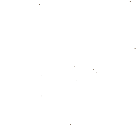
上一篇
《往日不再》复刻版对比原版：光影效果
与纹理细节大幅提升
下一篇
中国游戏新篇章！两位行业领袖解读《黑
神话：悟空》
需求表单