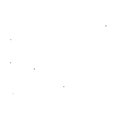
关于赏金女王电子
服务优势
团队介绍
新闻资讯
联系我们
NEVER MISS NEWS