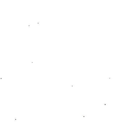
关于赏金女王电子