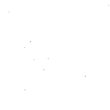
热门新闻
《天国：拯救2》首款DLC获
赞：内容精炼价格亲民！
2026-08-08
电竞比赛选手衣服
2026-08-08