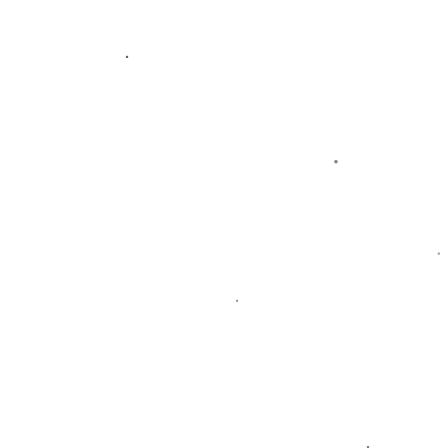
栏目导航
关于赏金女王电子
服务优势
团队介绍
新闻资讯
联系我们