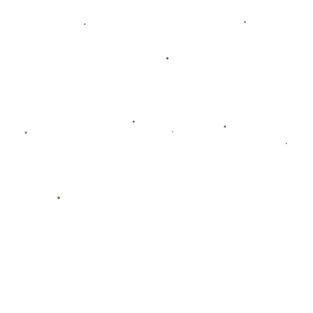
搜索
热门新闻
《上古卷轴6》或定档2028年
发售，公布7年仍未面世！
2026-08-08