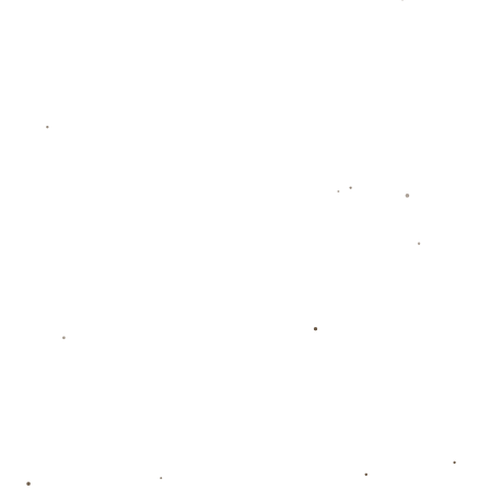
NEVER MISS NEWS