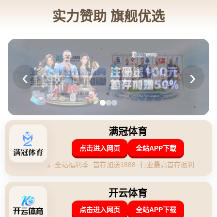
新闻资讯
网站首页
新闻资讯