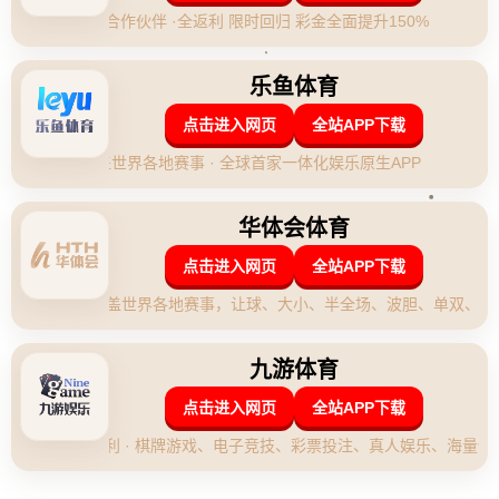
PS5独占游戏数量大幅缩水：相较PS3少10
倍，PS4少5倍！
by admin
2026-06-27T10:29:21+08:00
引言：PS5独占游戏数量为何大幅减少
作为索尼新一代主机，PS5自发售以来凭借强大的硬件性
能和沉浸式游戏体验赢得了无数玩家的青睐。然而，一个
令人惊讶的事实逐渐浮出水面：
PS5独占游戏
的数量相比
前代主机PS3和PS4大幅减少。据统计，PS5的独占游戏数
量甚至比PS3少了近10倍，比PS4少了5倍！这一数据不禁
引发了玩家们的热议：为何会出现这样的情况？今天，我
们将深入探讨这一现象背后的原因，并分析其对玩家和行