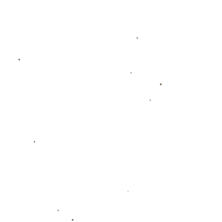
网站
关于赏金女
服务
团队
新闻
联系
首页
王电子
优势
介绍
资讯
我们
表单提交